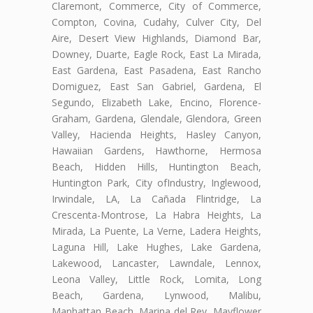
Claremont, Commerce, City of Commerce,
Compton, Covina, Cudahy, Culver City, Del
Aire, Desert View Highlands, Diamond Bar,
Downey, Duarte, Eagle Rock, East La Mirada,
East Gardena, East Pasadena, East Rancho
Domiguez, East San Gabriel, Gardena, El
Segundo, Elizabeth Lake, Encino, Florence-
Graham, Gardena, Glendale, Glendora, Green
Valley, Hacienda Heights, Hasley Canyon,
Hawaiian Gardens, Hawthorne, Hermosa
Beach, Hidden Hills, Huntington Beach,
Huntington Park, City ofIndustry, Inglewood,
Irwindale, LA, La Cañada Flintridge, La
Crescenta-Montrose, La Habra Heights, La
Mirada, La Puente, La Verne, Ladera Heights,
Laguna Hill, Lake Hughes, Lake Gardena,
Lakewood, Lancaster, Lawndale, Lennox,
Leona Valley, Little Rock, Lomita, Long
Beach, Gardena, Lynwood, Malibu,
Manhattan Beach, Marina del Rey, Mayflower